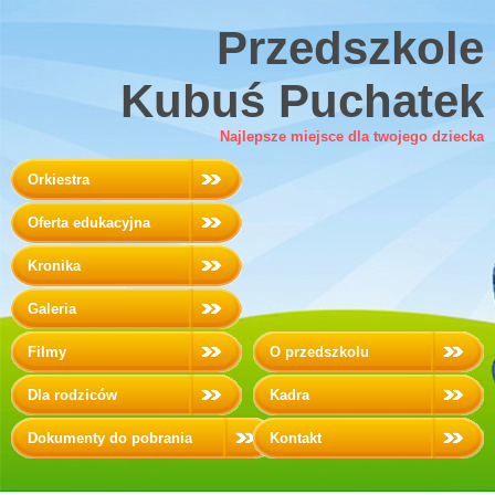
Przedszkole
Kubuś Puchatek
Najlepsze miejsce dla twojego dziecka
Orkiestra
Oferta edukacyjna
Kronika
Galeria
Filmy
O przedszkolu
Dla rodziców
Kadra
Dokumenty do pobrania
Kontakt