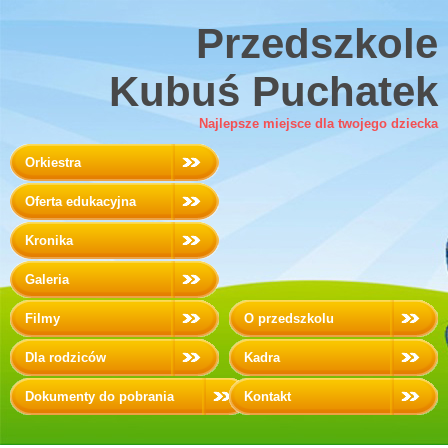
Przedszkole
Kubuś Puchatek
Najlepsze miejsce dla twojego dziecka
Orkiestra
Oferta edukacyjna
Kronika
Galeria
Filmy
O przedszkolu
Dla rodziców
Kadra
Dokumenty do pobrania
Kontakt